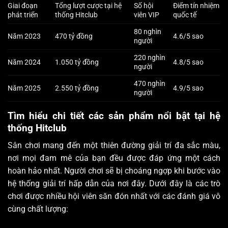
Giai đoạn
Tổng lượt cược tại hệ
Số hội
Điểm tín nhiệm
phát triển
thống Hitclub
viên VIP
quốc tế
80 nghìn
Năm 2023
470 tỷ đồng
4.6/5 sao
người
220 nghìn
Năm 2024
1.050 tỷ đồng
4.8/5 sao
người
470 nghìn
Năm 2025
2.550 tỷ đồng
4.9/5 sao
người
Tìm hiểu chi tiết các sản phẩm nổi bật tại hệ
thống Hitclub
Sân chơi mang đến một thiên đường giải trí đa sắc màu,
nơi mọi đam mê của bạn đều được đáp ứng một cách
hoàn hảo nhất. Người chơi sẽ bị choáng ngợp khi bước vào
hệ thống giải trí hấp dẫn của nơi đây. Dưới đây là các trò
chơi được nhiều hội viên săn đón nhất với các đánh giá vô
cùng chất lượng: