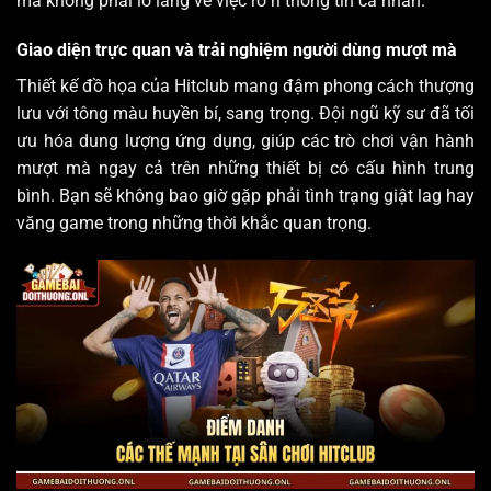
mà không phải lo lắng về việc rò rỉ thông tin cá nhân.
Giao diện trực quan và trải nghiệm người dùng mượt mà
Thiết kế đồ họa của Hitclub mang đậm phong cách thượng
lưu với tông màu huyền bí, sang trọng. Đội ngũ kỹ sư đã tối
ưu hóa dung lượng ứng dụng, giúp các trò chơi vận hành
mượt mà ngay cả trên những thiết bị có cấu hình trung
bình. Bạn sẽ không bao giờ gặp phải tình trạng giật lag hay
văng game trong những thời khắc quan trọng.