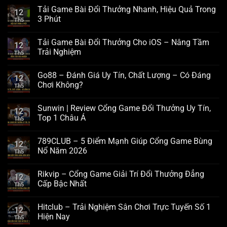
Tải Game Bài Đổi Thưởng Nhanh, Hiệu Quả Trong
12
3 Phút
Th5
Tải Game Bài Đổi Thưởng Cho iOS – Nâng Tầm
12
Trải Nghiệm
Th5
Go88 – Đánh Giá Uy Tín, Chất Lượng – Có Đáng
12
Chơi Không?
Th5
Sunwin | Review Cổng Game Đổi Thưởng Uy Tín,
12
Top 1 Châu Á
Th5
789CLUB – 5 Điểm Mạnh Giúp Cổng Game Bùng
12
Nổ Năm 2026
Th5
Rikvip – Cổng Game Giải Trí Đổi Thưởng Đẳng
12
Cấp Bậc Nhất
Th5
Hitclub – Trải Nghiệm Sân Chơi Trực Tuyến Số 1
12
Hiện Nay
Th5