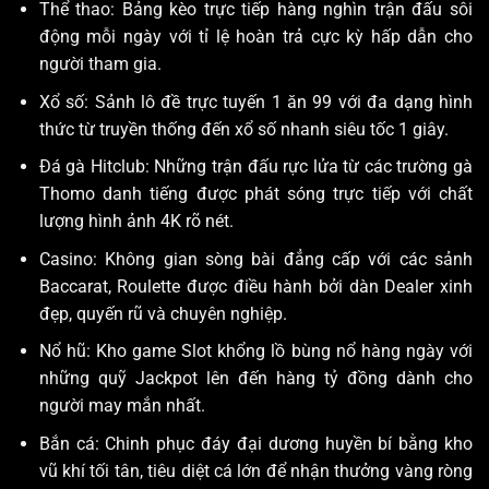
Thể thao: Bảng kèo trực tiếp hàng nghìn trận đấu sôi
động mỗi ngày với tỉ lệ hoàn trả cực kỳ hấp dẫn cho
người tham gia.
Xổ số: Sảnh lô đề trực tuyến 1 ăn 99 với đa dạng hình
thức từ truyền thống đến xổ số nhanh siêu tốc 1 giây.
Đá gà Hitclub: Những trận đấu rực lửa từ các trường gà
Thomo danh tiếng được phát sóng trực tiếp với chất
lượng hình ảnh 4K rõ nét.
Casino: Không gian sòng bài đẳng cấp với các sảnh
Baccarat, Roulette được điều hành bởi dàn Dealer xinh
đẹp, quyến rũ và chuyên nghiệp.
Nổ hũ: Kho game Slot khổng lồ bùng nổ hàng ngày với
những quỹ Jackpot lên đến hàng tỷ đồng dành cho
người may mắn nhất.
Bắn cá: Chinh phục đáy đại dương huyền bí bằng kho
vũ khí tối tân, tiêu diệt cá lớn để nhận thưởng vàng ròng