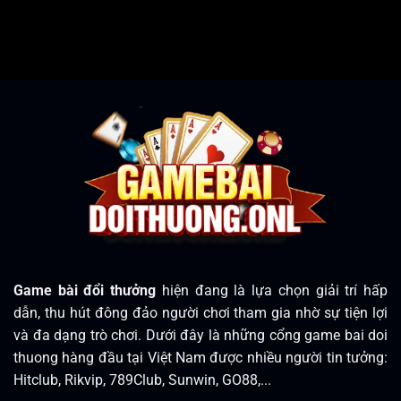
Game bài đổi thưởng
hiện đang là lựa chọn giải trí hấp
dẫn, thu hút đông đảo người chơi tham gia nhờ sự tiện lợi
và đa dạng trò chơi. Dưới đây là những cổng game bai doi
thuong hàng đầu tại Việt Nam được nhiều người tin tưởng:
Hitclub, Rikvip, 789Club, Sunwin, GO88,...