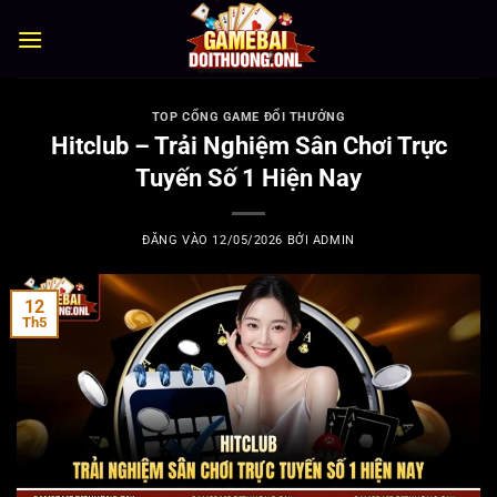
Bỏ
qua
nội
dung
TOP CỔNG GAME ĐỔI THƯỞNG
Hitclub – Trải Nghiệm Sân Chơi Trực
Tuyến Số 1 Hiện Nay
ĐĂNG VÀO
12/05/2026
BỞI
ADMIN
12
Th5