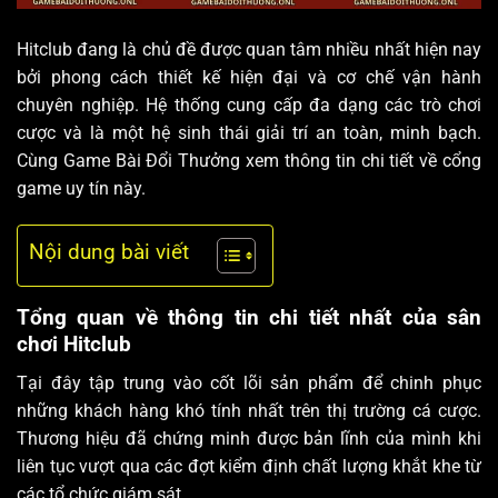
Hitclub đang là chủ đề được quan tâm nhiều nhất hiện nay
bởi phong cách thiết kế hiện đại và cơ chế vận hành
chuyên nghiệp. Hệ thống cung cấp đa dạng các trò chơi
cược và là một hệ sinh thái giải trí an toàn, minh bạch.
Cùng
Game Bài Đổi Thưởng
xem thông tin chi tiết về cổng
game uy tín này.
Nội dung bài viết
Tổng quan về thông tin chi tiết nhất của sân
chơi Hitclub
Tại đây tập trung vào cốt lõi sản phẩm để chinh phục
những khách hàng khó tính nhất trên thị trường cá cược.
Thương hiệu đã chứng minh được bản lĩnh của mình khi
liên tục vượt qua các đợt kiểm định chất lượng khắt khe từ
các tổ chức giám sát.